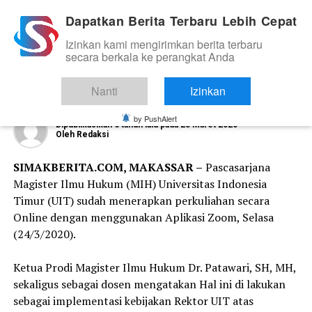
Dapatkan Berita Terbaru Lebih Cepat
Izinkan kami mengirimkan berita terbaru
KAMPUS
secara berkala ke perangkat Anda
Pascasarjana Magister Ilmu Hukum
UIT Terapkan Kuliah Online
Nanti
Izinkan
by PushAlert
Dipublikasikan
6 tahun lalu
pada
25 Maret 2020
Oleh
Redaksi
SIMAKBERITA.COM, MAKASSAR –
Pascasarjana
Magister Ilmu Hukum (MIH) Universitas Indonesia
Timur (UIT) sudah menerapkan perkuliahan secara
Online dengan menggunakan Aplikasi Zoom, Selasa
(24/3/2020).
Ketua Prodi Magister Ilmu Hukum Dr. Patawari, SH, MH,
sekaligus sebagai dosen mengatakan Hal ini di lakukan
sebagai implementasi kebijakan Rektor UIT atas