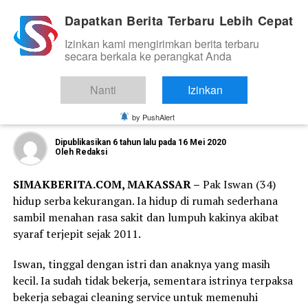
Dapatkan Berita Terbaru Lebih Cepat
Izinkan kami mengirimkan berita terbaru
KABAR DAERAH
secara berkala ke perangkat Anda
Kepala Keluarga Lumpuh Bertahun-
tahun Tak Tersentuh Bantuan, Nunung
Nanti
Izinkan
Dasniar Murka
by PushAlert
Dipublikasikan
6 tahun lalu
pada
16 Mei 2020
Oleh
Redaksi
SIMAKBERITA.COM, MAKASSAR –
Pak Iswan (34)
hidup serba kekurangan. Ia hidup di rumah sederhana
sambil menahan rasa sakit dan lumpuh kakinya akibat
syaraf terjepit sejak 2011.
Iswan, tinggal dengan istri dan anaknya yang masih
kecil. Ia sudah tidak bekerja, sementara istrinya terpaksa
bekerja sebagai cleaning service untuk memenuhi