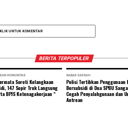
KLIK UNTUK KOMENTAR
BERITA TERPOPULER
 DAN KOMUNITAS
KABAR DAERAH
ermata Soroti Kelangkaan
Polisi Tertibkan Penggunaan
di, 147 Sopir Truk Langsung
Bersubsidi di Dua SPBU Sanga
rta BPJS Ketenagakerjaan “
Cegah Penyalahgunaan dan U
Antrean