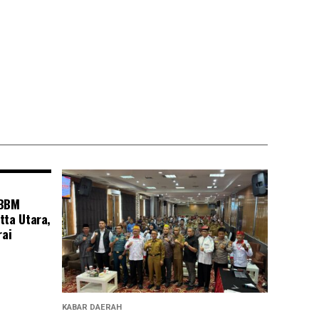
 BBM
tta Utara,
rai
KABAR DAERAH