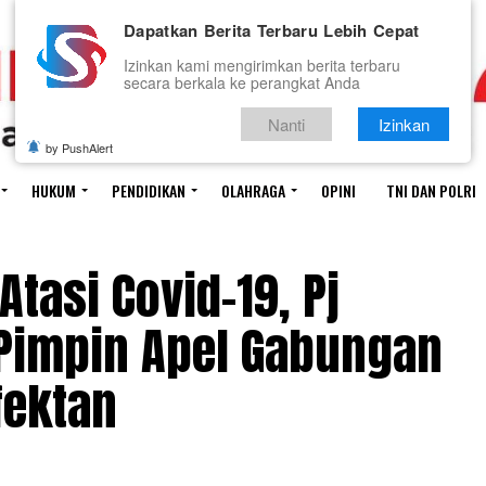
Dapatkan Berita Terbaru Lebih Cepat
Izinkan kami mengirimkan berita terbaru
secara berkala ke perangkat Anda
Nanti
Izinkan
by PushAlert
HUKUM
PENDIDIKAN
OLAHRAGA
OPINI
TNI DAN POLRI
tasi Covid-19, Pj
Pimpin Apel Gabungan
fektan