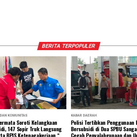
BERITA TERPOPULER
 DAN KOMUNITAS
KABAR DAERAH
ermata Soroti Kelangkaan
Polisi Tertibkan Penggunaan
di, 147 Sopir Truk Langsung
Bersubsidi di Dua SPBU Sanga
rta BPJS Ketenagakerjaan “
Cegah Penyalahgunaan dan U