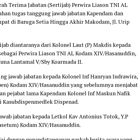
 Terima Jabatan (Sertijab) Perwira Liason TNI AL
ahan tugas tanggung jawab jabatan Kapendam dan
t di Baruga Setia Hingga Akhir Makodam, Jl. Urip
jab diantaranya dari Kolonel Laut (P) Makdis kepada
sebagai Perwira Liason TNI AL Kodam XIV/Hasanuddin,
nma Lantamal V/Sby Koarmada II.
ng jawab jabatan kepada Kolonel Inf Hanryan Indrawira,
apen) Kodam XIV/Hasanuddin yang sebelumnya menjabat
kan pejabat lama Kapendam Kolonel Inf Maskun Nafik
ai Kasubdispenmedlek Dispenad.
awab jabatan kepada Letkol Kav Antonius Totok, Y.P
Kasetum) Kodam XIV/Hasanuddin.
dai dengan penandatanganan naskah berita acara yang