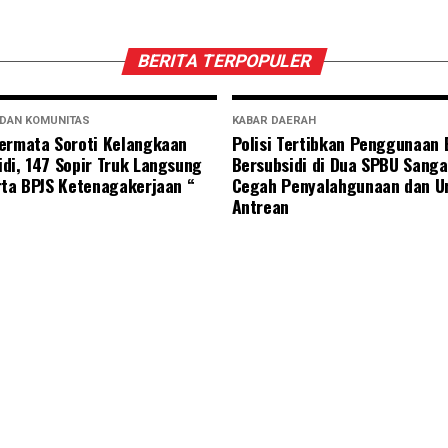
BERITA TERPOPULER
 DAN KOMUNITAS
KABAR DAERAH
ermata Soroti Kelangkaan
Polisi Tertibkan Penggunaan
di, 147 Sopir Truk Langsung
Bersubsidi di Dua SPBU Sanga
rta BPJS Ketenagakerjaan “
Cegah Penyalahgunaan dan U
Antrean