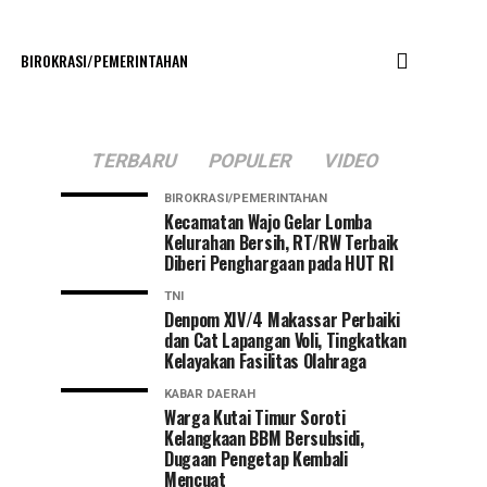
BIROKRASI/PEMERINTAHAN
TERBARU
POPULER
VIDEO
BIROKRASI/PEMERINTAHAN
Kecamatan Wajo Gelar Lomba
Kelurahan Bersih, RT/RW Terbaik
Diberi Penghargaan pada HUT RI
TNI
Denpom XIV/4 Makassar Perbaiki
dan Cat Lapangan Voli, Tingkatkan
Kelayakan Fasilitas Olahraga
KABAR DAERAH
Warga Kutai Timur Soroti
Kelangkaan BBM Bersubsidi,
Dugaan Pengetap Kembali
Mencuat