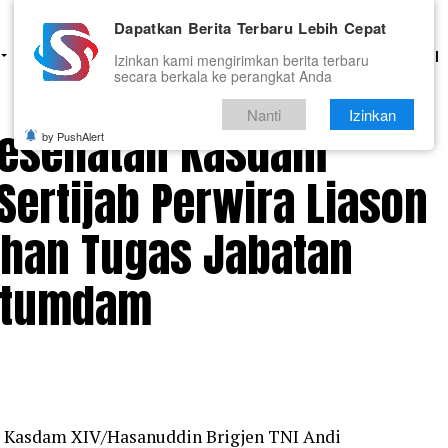
Dapatkan Berita Terbaru Lebih Cepat
HUKUM
PENDIDIKAN
OLAHRAGA
OPINI
TNI DAN POLRI
Izinkan kami mengirimkan berita terbaru
secara berkala ke perangkat Anda
Nanti
Izinkan
Kesehatan Kasdam
by PushAlert
ertijab Perwira Liason
ahan Tugas Jabatan
etumdam
–
Kasdam XIV/Hasanuddin Brigjen TNI Andi