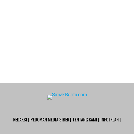
REDAKSI |
PEDOMAN MEDIA SIBER |
TENTANG KAMI |
INFO IKLAN |