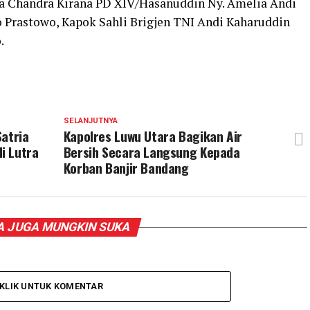
ika Chandra Kirana PD XIV/Hasanuddin Ny. Amelia Andi
Prastowo, Kapok Sahli Brigjen TNI Andi Kaharuddin
.
SELANJUTNYA
Satria
Kapolres Luwu Utara Bagikan Air
i Lutra
Bersih Secara Langsung Kepada
Korban Banjir Bandang
 JUGA MUNGKIN SUKA
KLIK UNTUK KOMENTAR