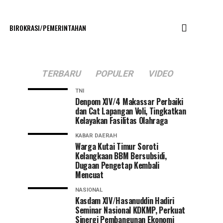
BIROKRASI/PEMERINTAHAN
TERBARU
POPULER
VIDEO
TNI
Denpom XIV/4 Makassar Perbaiki
dan Cat Lapangan Voli, Tingkatkan
Kelayakan Fasilitas Olahraga
KABAR DAERAH
Warga Kutai Timur Soroti
Kelangkaan BBM Bersubsidi,
Dugaan Pengetap Kembali
Mencuat
NASIONAL
Kasdam XIV/Hasanuddin Hadiri
Seminar Nasional KDKMP, Perkuat
Sinergi Pembangunan Ekonomi