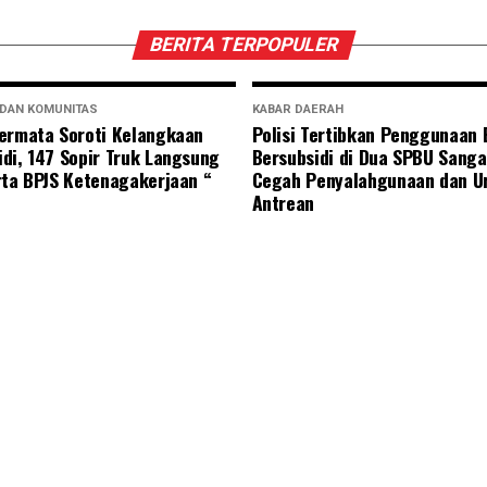
BERITA TERPOPULER
 DAN KOMUNITAS
KABAR DAERAH
ermata Soroti Kelangkaan
Polisi Tertibkan Penggunaan
di, 147 Sopir Truk Langsung
Bersubsidi di Dua SPBU Sanga
rta BPJS Ketenagakerjaan “
Cegah Penyalahgunaan dan U
Antrean