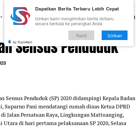
Dapatkan Berita Terbaru Lebih Cepat
HUKUM
PENDIDIKAN
OLAHRAGA
OPINI
TNI DAN POLRI
Izinkan kami mengirimkan berita terbaru
secara berkala ke perangkat Anda
Nanti
Izinkan
kan Sensus Penduduk
by PushAlert
020
as Sensus Penduduk (SP) 2020 didampingi Kepala Badan
jai, Suparno Pani mendatangi rumah dinas Ketua DPRD
k di Jalan Persatuan Raya, Lingkungan Mattoanging,
i Utara di hari pertama pelaksanaan SP 2020, Selasa