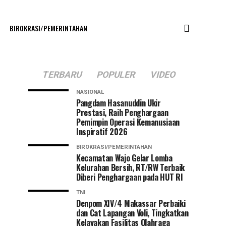
BIROKRASI/PEMERINTAHAN
TERBARU
POPULER
VIDEO
NASIONAL
Pangdam Hasanuddin Ukir
Prestasi, Raih Penghargaan
Pemimpin Operasi Kemanusiaan
Inspiratif 2026
BIROKRASI/PEMERINTAHAN
Kecamatan Wajo Gelar Lomba
Kelurahan Bersih, RT/RW Terbaik
Diberi Penghargaan pada HUT RI
TNI
Denpom XIV/4 Makassar Perbaiki
dan Cat Lapangan Voli, Tingkatkan
Kelayakan Fasilitas Olahraga