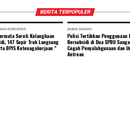
BERITA TERPOPULER
 DAN KOMUNITAS
KABAR DAERAH
ermata Soroti Kelangkaan
Polisi Tertibkan Penggunaan
di, 147 Sopir Truk Langsung
Bersubsidi di Dua SPBU Sanga
rta BPJS Ketenagakerjaan “
Cegah Penyalahgunaan dan U
Antrean