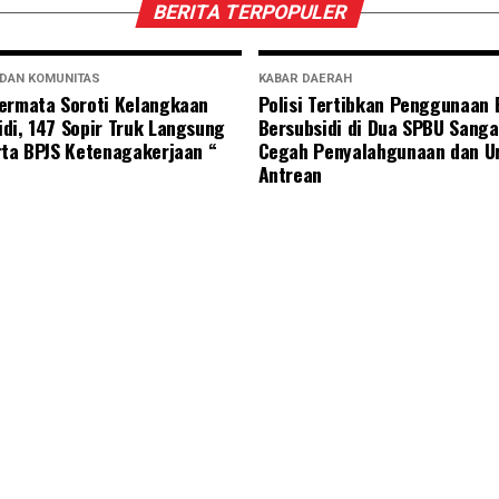
BERITA TERPOPULER
 DAN KOMUNITAS
KABAR DAERAH
ermata Soroti Kelangkaan
Polisi Tertibkan Penggunaan
di, 147 Sopir Truk Langsung
Bersubsidi di Dua SPBU Sanga
rta BPJS Ketenagakerjaan “
Cegah Penyalahgunaan dan U
Antrean