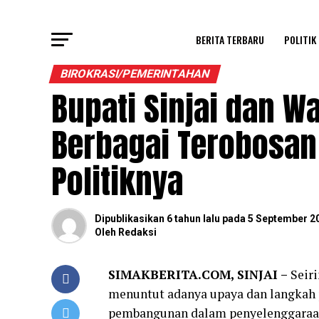
BERITA TERBARU
POLITIK
BIROKRASI/PEMERINTAHAN
Bupati Sinjai dan W
Berbagai Terobosan
Politiknya
Dipublikasikan
6 tahun lalu
pada
5 September 2
Oleh
Redaksi
SIMAKBERITA.COM, SINJAI –
Seir
menuntut adanya upaya dan langkah 
pembangunan dalam penyelenggaraan 