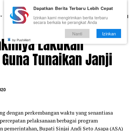
Dapatkan Berita Terbaru Lebih Cepat
HUKUM
PENDIDIKAN
OLAHRAGA
OPINI
TNI DAN POLRI
Izinkan kami mengirimkan berita terbaru
secara berkala ke perangkat Anda
Nanti
Izinkan
akilnya Lakukan
by PushAlert
 Guna Tunaikan Janji
020
ing dengan perkembangan waktu yang senantiasa
percepatan pelaksanaan berbagai program
pemerintahan, Bupati Sinjai Andi Seto Asapa (ASA)