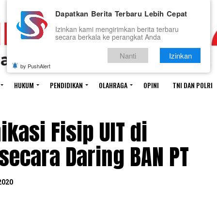
Dapatkan Berita Terbaru Lebih Cepat
Izinkan kami mengirimkan berita terbaru
secara berkala ke perangkat Anda
Nanti
Izinkan
by PushAlert
HUKUM
PENDIDIKAN
OLAHRAGA
OPINI
TNI DAN POLRI
kasi Fisip UIT di
ecara Daring BAN PT
2020