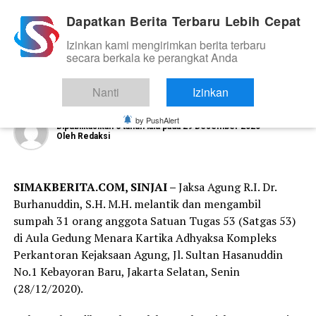
Dapatkan Berita Terbaru Lebih Cepat
Izinkan kami mengirimkan berita terbaru
NEWS
secara berkala ke perangkat Anda
Jaksa Agung Lantik 31 Orang Satgas
53, Ini Kata Kejari Sinjai
Nanti
Izinkan
by PushAlert
Dipublikasikan
6 tahun lalu
pada
29 Desember 2020
Oleh
Redaksi
SIMAKBERITA.COM, SINJAI –
Jaksa Agung R.I. Dr.
Burhanuddin, S.H. M.H. melantik dan mengambil
sumpah 31 orang anggota Satuan Tugas 53 (Satgas 53)
di Aula Gedung Menara Kartika Adhyaksa Kompleks
Perkantoran Kejaksaan Agung, Jl. Sultan Hasanuddin
No.1 Kebayoran Baru, Jakarta Selatan, Senin
(28/12/2020).