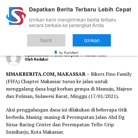
Dapatkan Berita Terbaru Lebih Cepat
Izinkan kami mengirimkan berita terbaru
NEWS
secara berkala ke perangkat Anda
FIFA Chapter Makassar Galang Dana
Untuk Korban Gempa Sulbar
Nanti
Izinkan
by PushAlert
Dipublikasikan
6 tahun lalu
pada
17 Januari 2021
Oleh
Redaksi
SIMAKBERITA.COM, MAKASSAR –
Bikers Fino Family
(FIFA) Chapter Makassar turun ke jalan untuk
menggalang dana bagi korban gempa di Mamuju, Majene
dan Polman, Sulawesi Barat, Minggu (17/01/2021).
Aksi penggalangan dana ini dilakukan di beberapa titik
berbeda. Masing-masing di Perempatan Jalan Abd Dg
Sirua-Racing Center dan Perempatan Tello-Urip
Sumiharjo, Kota Makassar.