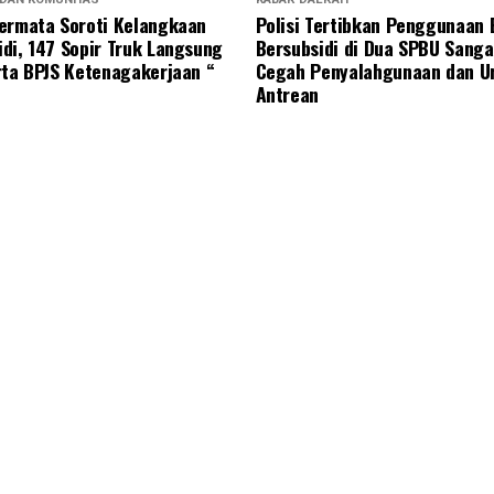
ermata Soroti Kelangkaan
Polisi Tertibkan Penggunaan
di, 147 Sopir Truk Langsung
Bersubsidi di Dua SPBU Sanga
rta BPJS Ketenagakerjaan “
Cegah Penyalahgunaan dan U
Antrean