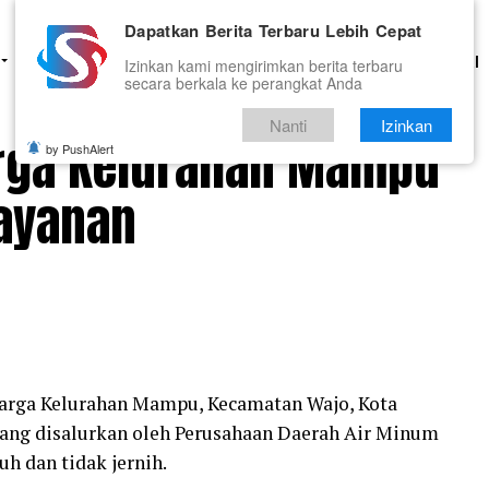
Dapatkan Berita Terbaru Lebih Cepat
HUKUM
PENDIDIKAN
OLAHRAGA
OPINI
TNI DAN POLRI
Izinkan kami mengirimkan berita terbaru
secara berkala ke perangkat Anda
Nanti
Izinkan
arga Kelurahan Mampu
by PushAlert
Layanan
ga Kelurahan Mampu, Kecamatan Wajo, Kota
yang disalurkan oleh Perusahaan Daerah Air Minum
h dan tidak jernih.