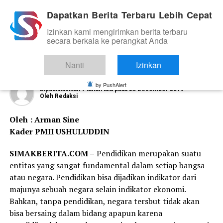
Dapatkan Berita Terbaru Lebih Cepat
Izinkan kami mengirimkan berita terbaru
OPINI
secara berkala ke perangkat Anda
Menelaah Kebijakan Penghapusan
Ujian Nasional
Nanti
Izinkan
by PushAlert
Dipublikasikan
7 tahun lalu
pada
20 Desember 2019
Oleh
Redaksi
Oleh : Arman Sine
Kader PMII USHULUDDIN
SIMAKBERITA.COM –
Pendidikan merupakan suatu
entitas yang sangat fundamental dalam setiap bangsa
atau negara. Pendidikan bisa dijadikan indikator dari
majunya sebuah negara selain indikator ekonomi.
Bahkan, tanpa pendidikan, negara tersbut tidak akan
bisa bersaing dalam bidang apapun karena