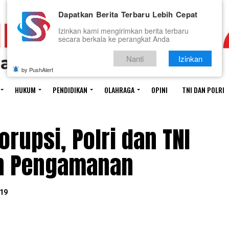
Dapatkan Berita Terbaru Lebih Cepat
Izinkan kami mengirimkan berita terbaru
secara berkala ke perangkat Anda
Nanti
Izinkan
by PushAlert
HUKUM
PENDIDIKAN
OLAHRAGA
OPINI
TNI DAN POLRI
orupsi, Polri dan TNI
an Pengamanan
19