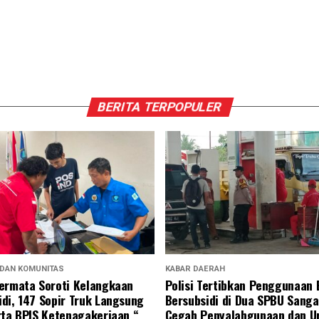
BERITA TERPOPULER
 DAN KOMUNITAS
KABAR DAERAH
ermata Soroti Kelangkaan
Polisi Tertibkan Penggunaan
di, 147 Sopir Truk Langsung
Bersubsidi di Dua SPBU Sanga
rta BPJS Ketenagakerjaan “
Cegah Penyalahgunaan dan U