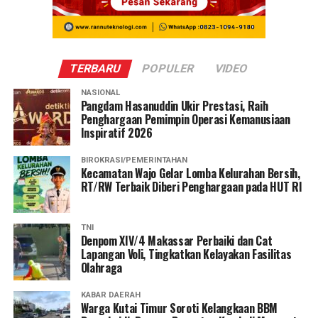
TERBARU
POPULER
VIDEO
NASIONAL
Pangdam Hasanuddin Ukir Prestasi, Raih
Penghargaan Pemimpin Operasi Kemanusiaan
Inspiratif 2026
BIROKRASI/PEMERINTAHAN
Kecamatan Wajo Gelar Lomba Kelurahan Bersih,
RT/RW Terbaik Diberi Penghargaan pada HUT RI
TNI
Denpom XIV/4 Makassar Perbaiki dan Cat
Lapangan Voli, Tingkatkan Kelayakan Fasilitas
Olahraga
KABAR DAERAH
Warga Kutai Timur Soroti Kelangkaan BBM