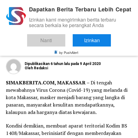
Dapatkan Berita Terbaru Lebih Cepat
Izinkan kami mengirimkan berita terbaru
KESEHATAN
secara berkala ke perangkat Anda
Ini yang di Lakukan Prajurit Kodim
1408, Ditengah Mewabahnya Covid-19
Nanti
Izinkan
di Makassar
by PushAlert
Dipublikasikan
6 tahun lalu
pada
9 April 2020
Oleh
Redaksi
SIMAKBERITA.COM, MAKASSAR –
Di tengah
mewabahnya Virus Corona (Covid-19) yang melanda di
kota Makassar, masker menjadi barang yang langka di
pasaran, masyarakat kesulitan mendapatkannya,
kalaupun ada harganya diatas kewajaran.
Kondisi demikian, membuat aparat teritorial Kodim BS
1408/Makassar, berinisiatif dengan memberdayakan