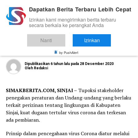
Dapatkan Berita Terbaru Lebih Cepat
Izinkan kami mengirimkan berita terbaru
HUKUM
secara berkala ke perangkat Anda
Penimbungan Pasir dan Batching
Plant di Dusun Salohe, Sinjai, Izinnya
Nanti
Izinkan
Masih Dipertanyakan
by PushAlert
Dipublikasikan
6 tahun lalu
pada
28 Desember 2020
Oleh
Redaksi
SIMAKBERITA.COM, SINJAI –
Tupoksi stakeholder
penegakan peraturan dan Undang-undang yang berlaku
terkait perizinan tentang lingkungan di Kabupaten
Sinjai, kuat dugaan tertular virus corona dan terkesan
ada pembiaran.
Prinsip dalam pencegahaan virus Corona diatur melalui